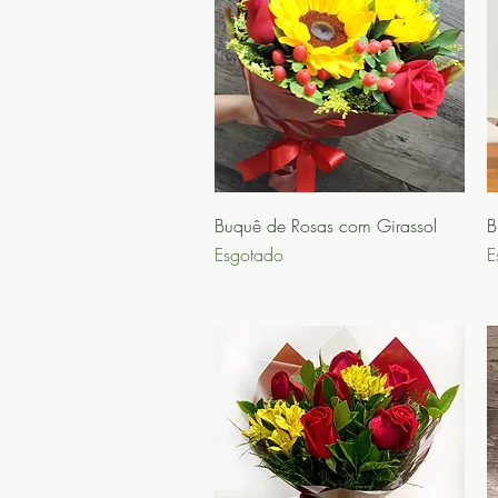
Visualização rápida
Buquê de Rosas com Girassol
B
Esgotado
E