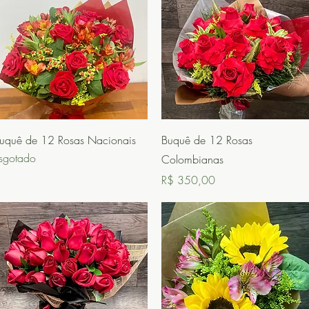
Visualização rápida
Visualização rápida
uquê de 12 Rosas Nacionais
Buquê de 12 Rosas
sgotado
Colombianas
Preço
R$ 350,00