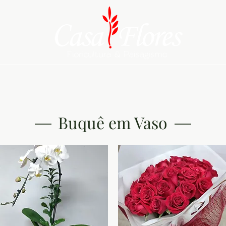
tas da Semana
Sobre Nós
Serviços
Flores
Natal Casa Flores
C
Buqu​ê em Vaso