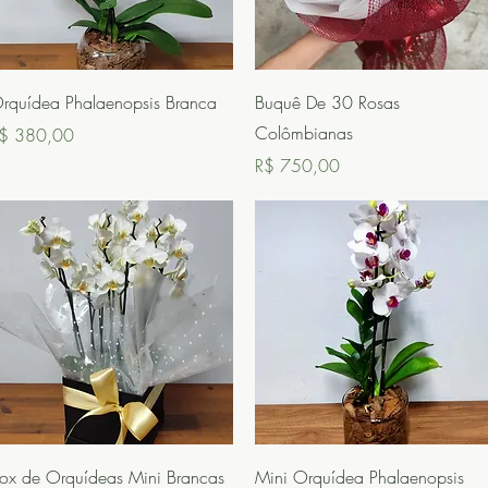
Visualização rápida
Visualização rápida
rquídea Phalaenopsis Branca
Buquê De 30 Rosas
Colômbianas
reço
$ 380,00
Preço
R$ 750,00
Visualização rápida
Visualização rápida
ox de Orquídeas Mini Brancas
Mini Orquídea Phalaenopsis