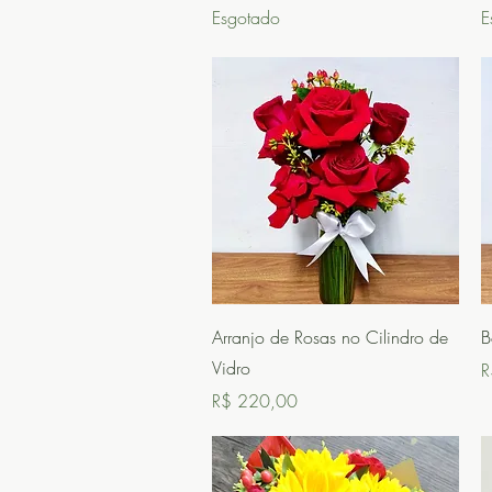
Esgotado
E
Visualização rápida
Arranjo de Rosas no Cilindro de
B
Vidro
P
R
Preço
R$ 220,00