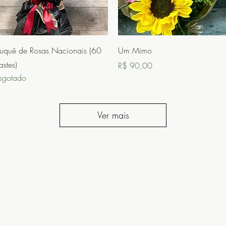
Visualização rápida
Visualização rápida
uquê de Rosas Nacionais (60
Um Mimo
astes)
Preço
R$ 90,00
sgotado
Ver mais