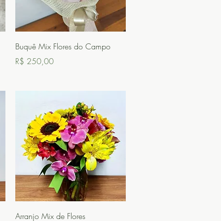
Visualização rápida
Buquê Mix Flores do Campo
Preço
R$ 250,00
Visualização rápida
Arranjo Mix de Flores