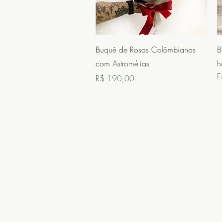
Visualização rápida
Buquê de Rosas Colômbianas
B
com Astromélias
h
E
Preço
R$ 190,00