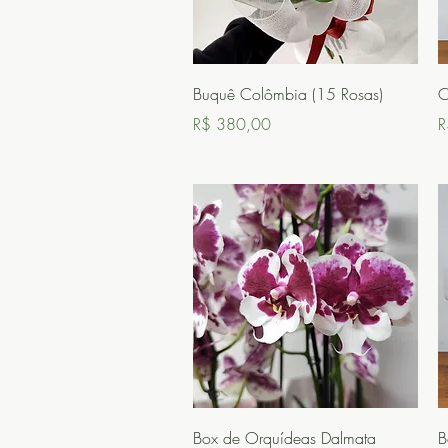
Visualização rápida
Buquê Colômbia (15 Rosas)
O
Preço
P
R$ 380,00
R
Visualização rápida
Box de Orquídeas Dalmata
B