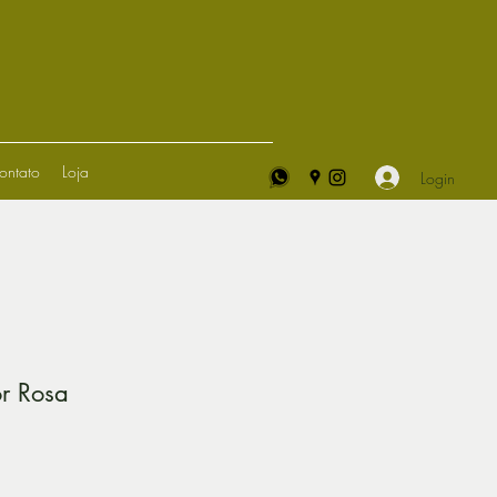
ontato
Loja
Login
r Rosa
o