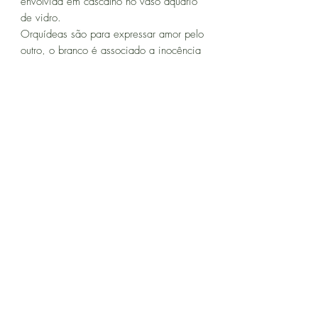
envolvida em cascalho no vaso aquário
de vidro.
Orquídeas são para expressar amor pelo
outro, o branco é associado a inocência
e eternidade e o lilás a cor da
dignidade são símbolos de bons
sentimentos.
Dimensões: 15x30cm
Casa Flores
gilberto@casaflores.com.br
(11) 3845-1157
Av. Dr. Cardoso de Melo, 1280 - Vila Olímpia,
São Paulo - SP,
04548-004
, Brazil
Data estimada de entrega - 2h - 12h em dias úteis
CNPJ -
11 448 522 0001 77