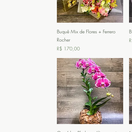
Visualização rápida
Buquê Mix de Flores + Ferrero
B
Rocher
P
R
Preço
R$ 170,00
Visualização rápida