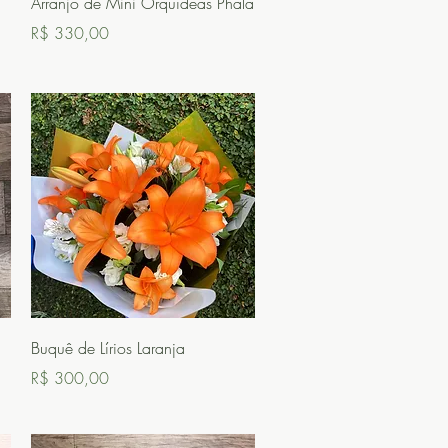
Arranjo de Mini Orquídeas Phala
Preço
R$ 330,00
Visualização rápida
Buquê de Lírios Laranja
Preço
R$ 300,00