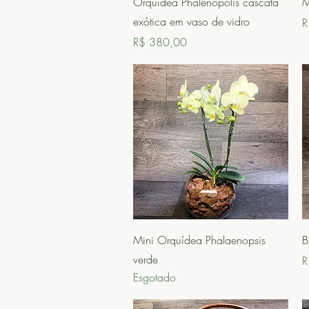
Orquídea Phalenopólis cascata
M
exótica em vaso de vidro
P
R
Preço
R$ 380,00
Visualização rápida
Mini Orquídea Phalaenopsis
B
verde
P
R
Esgotado