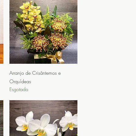
Visualização rápida
Arranjo de Crisântemos e
Orquídeas
Esgotado