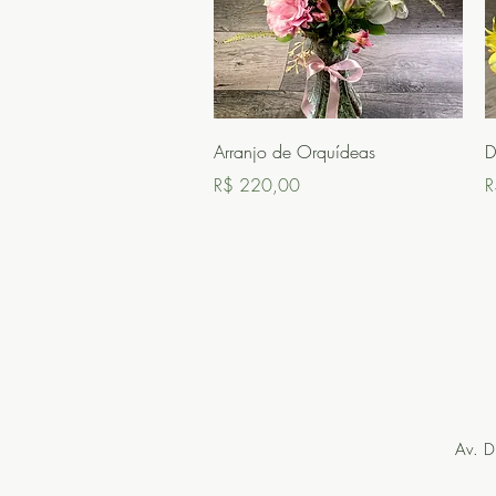
Visualização rápida
Arranjo de Orquídeas
D
Preço
P
R$ 220,00
R
Av. D