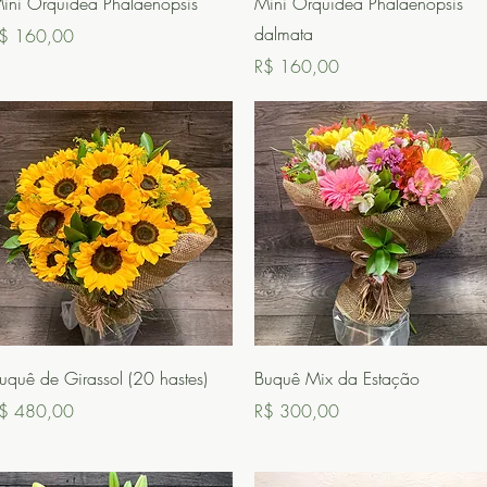
ini Orquídea Phalaenopsis
Mini Orquídea Phalaenopsis
dalmata
reço
$ 160,00
Preço
R$ 160,00
Visualização rápida
Visualização rápida
uquê de Girassol (20 hastes)
Buquê Mix da Estação
reço
Preço
$ 480,00
R$ 300,00