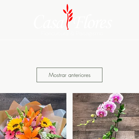
tas da Semana
Sobre Nós
Serviços
Flores
Natal Casa Flores
C
Mostrar anteriores