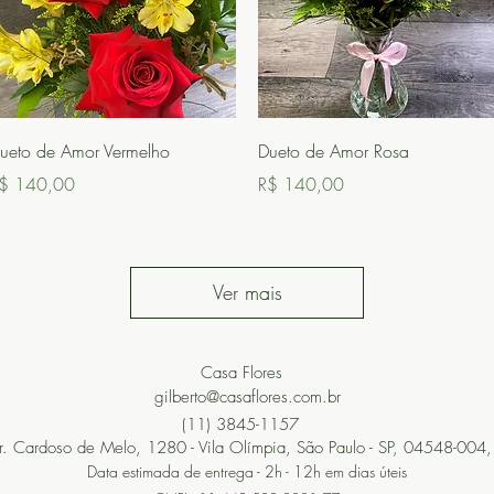
Visualização rápida
Visualização rápida
ueto de Amor Vermelho
Dueto de Amor Rosa
reço
Preço
$ 140,00
R$ 140,00
Ver mais
Casa Flores
gilberto@casaflores.com.br
(11) 3845-1157
r. Cardoso de Melo, 1280 - Vila Olímpia, São Paulo - SP, 04548-004, 
Data estimada de entrega - 2h - 12h em dias úteis