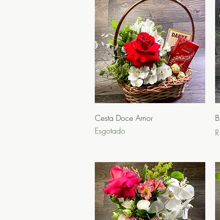
Visualização rápida
Cesta Doce Amor
B
Esgotado
P
R