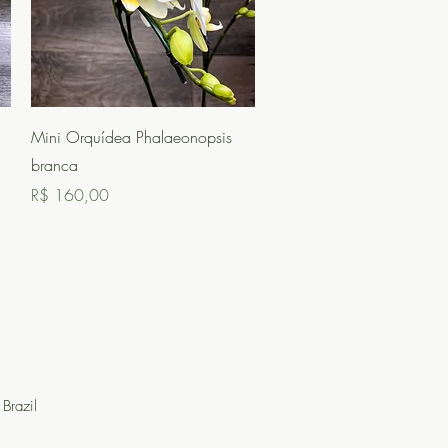
Visualização rápida
Mini Orquídea Phalaeonopsis
branca
Preço
R$ 160,00
Brazil