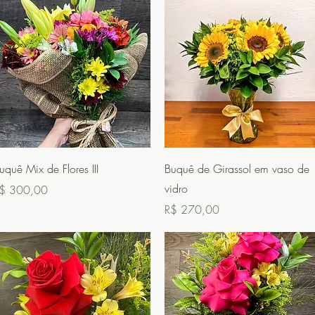
Visualização rápida
Visualização rápida
uquê Mix de Flores III
Buquê de Girassol em vaso de
vidro
reço
$ 300,00
Preço
R$ 270,00