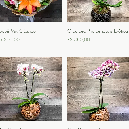
Visualização rápida
Visualização rápida
uquê Mix Clássico
Orquídea Phalaenopsis Exótica
reço
Preço
$ 300,00
R$ 380,00
Visualização rápida
Visualização rápida