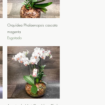
Visualização rápida
Orquídea Phalaenopsis cascata
magenta
Esgotado
Visualização rápida